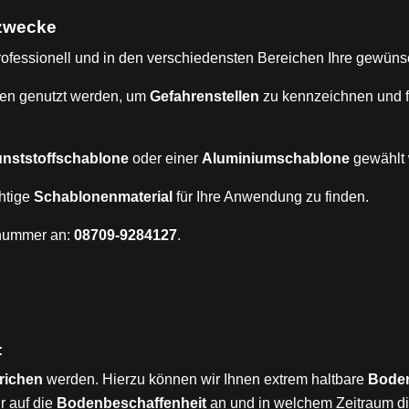
zwecke
rofessionell und in den verschiedensten Bereichen Ihre gewün
en genutzt werden, um
Gefahrenstellen
zu kennzeichnen und 
nststoffschablone
oder einer
Aluminiumschablone
gewählt 
chtige
Schablonenmaterial
für Ihre Anwendung zu finden.
nnummer an:
08709-9284127
.
:
trichen
werden. Hierzu können wir Ihnen extrem haltbare
Boden
r auf die
Bodenbeschaffenheit
an und in welchem Zeitraum di