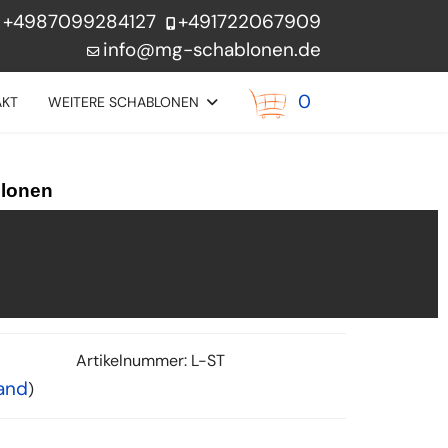
+4987099284127
+491722067909
info@mg-schablonen.de
0
AKT
WEITERE SCHABLONEN
blonen
Artikelnummer:
L-ST
and
)