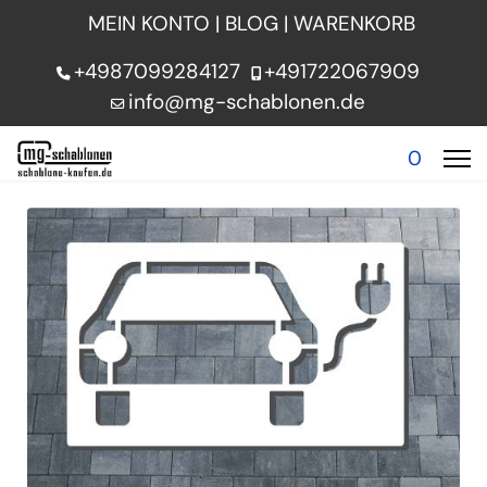
MEIN KONTO
|
BLOG
|
WARENKORB
+4987099284127
+491722067909
info@mg-schablonen.de
0